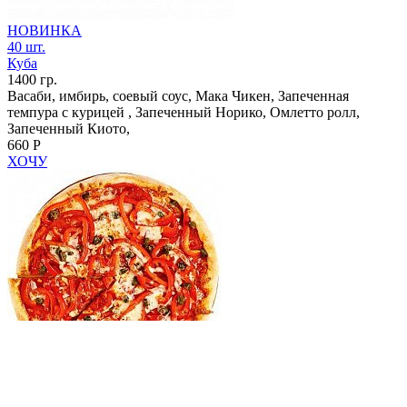
НОВИНКА
40 шт.
Куба
1400 гр.
Васаби, имбирь, соевый соус, Мака Чикен, Запеченная
темпура с курицей , Запеченный Норико, Омлетто ролл,
Запеченный Киото,
660 Р
ХОЧУ