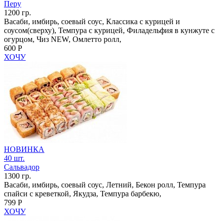
Перу
1200 гр.
Васаби, имбирь, соевый соус, Классика с курицей и
соусом(сверху), Темпура с курицей, Филадельфия в кунжуте с
огурцом, Чиз NEW, Омлетто ролл,
600 Р
ХОЧУ
НОВИНКА
40 шт.
Сальвадор
1300 гр.
Васаби, имбирь, соевый соус, Летний, Бекон ролл, Темпура
спайси с креветкой, Якудза, Темпура барбекю,
799 Р
ХОЧУ