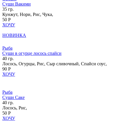
Суши Вакими
35 гр.
Кунжут, Нори, Рис, Чука,
50 Р
ХОЧУ
НОВИНКА
Рыба
Суши в огурце лосось спайси
40 гр.
Лосось, Огурцы, Рис, Сыр сливочный, Спайси соус,
90 Р
ХОЧУ
Рыба
Суши Саке
40 гр.
Лосось, Рис,
50 Р
ХОЧУ