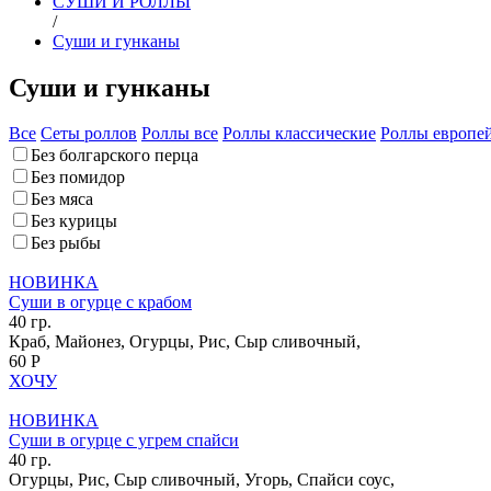
СУШИ И РОЛЛЫ
/
Суши и гунканы
Суши и гунканы
Все
Сеты роллов
Роллы все
Роллы классические
Роллы европе
Без болгарского перца
Без помидор
Без мяса
Без курицы
Без рыбы
НОВИНКА
Суши в огурце с крабом
40 гр.
Краб, Майонез, Огурцы, Рис, Сыр сливочный,
60 Р
ХОЧУ
НОВИНКА
Суши в огурце с угрем спайси
40 гр.
Огурцы, Рис, Сыр сливочный, Угорь, Спайси соус,