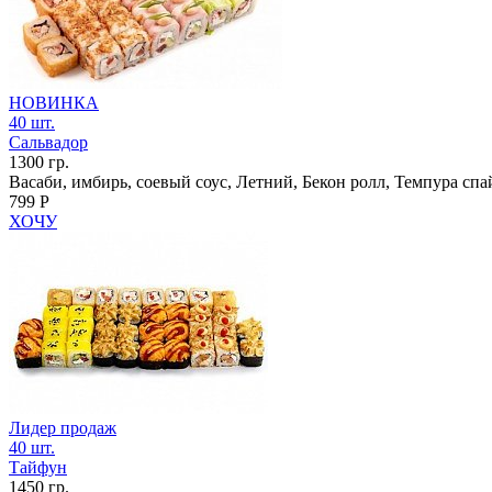
НОВИНКА
40 шт.
Сальвадор
1300 гр.
Васаби, имбирь, соевый соус, Летний, Бекон ролл, Темпура спа
799 Р
ХОЧУ
Лидер продаж
40 шт.
Тайфун
1450 гр.