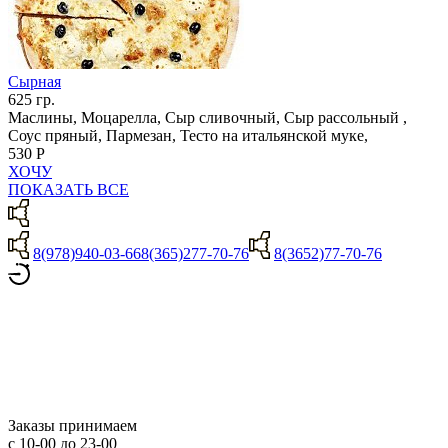
Сырная
625 гр.
Маслины, Моцарелла, Сыр сливочный, Сыр рассольный ,
Соус пряный, Пармезан, Тесто на итальянской муке,
530 Р
ХОЧУ
ПОКАЗАТЬ ВСЕ
8(978)940-03-66
8(365)277-70-76
8(3652)77-70-76
Заказы принимаем
с 10-00 до 23-00